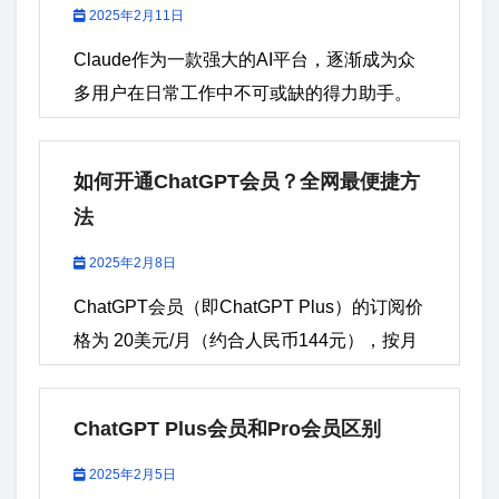
识问答等，吸引了广泛的用户群体。 然而，
2025年2月11日
随着用户数量的增加，也有一些用户遇到
Claude作为一款强大的AI平台，逐渐成为众
Claude账号被封的问题。这不仅给个人用户
多用户在日常工作中不可或缺的得力助手。
带来了困扰，也影响了他们对Claude平台的
无论是企业工作负载，还是个人的日常任
信任和使用体验。那么，是什么原因导致
务，Claude提供的高度智能化服务都能够帮
Claude账号被封呢？本文将详细分析这些原
如何开通ChatGPT会员？全网最便捷方
助用户提升效率。 一、Claude平台介绍
因，并给出相应的解决方案。 一、Claude封
法
Claude是由Anthropic公司推出的一款AI平
号常见原因 在使用Claude平台时，存在一些
台，致力于为用户提供自然语言处理
2025年2月8日
容易导致封号的行为。了解这些原因，能够
（NLP）相关的技术支持。Claude系列模型
ChatGPT会员（即ChatGPT Plus）的订阅价
帮助你在使用过程中避免被封号的风险。以
包含多个不同类型的版本，适用于各种任务
格为 20美元/月（约合人民币144元），按月
下是一些常见的Claude封号原因： 违反平台
和需求。无论是解决复杂的推理问题，还是
自动扣费，暂不支持按年付费。部分用户若
使用协议如果用户在使用Claude时发布不当
进行日常的数据处理，Claude都能高效地完
选择非免税州地址，可能需额外支付约2美元
内容、进行恶意攻击、散布垃圾信息或进行
成。 Claude平台的优势： 多模型选择：
ChatGPT Plus会员和Pro会员区别
的税费。相较于免费版，会员服务提供更强
违法活动，平台可能会根据其使用协议对账
Claude的多模型设计可以满足不同用户的需
大的GPT-4模型、无限制对话次数及更快的
2025年2月5日
号进行封禁。 过度请求接口如果用户在短时
求，包括企业级用户和个人用户。Claude平