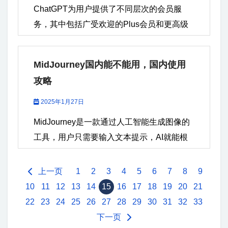
响应速度，性价比极高。 一、ChatGPT会员
间内频繁发起请求，特别是大量的API调用，
ChatGPT为用户提供了不同层次的会员服
台提供的各个版本模型在速度、稳定性和智
权益：为什么值得升级？ 开通ChatGPT会员
Claude平台可能会认为此行为是滥用，导致
务，其中包括广受欢迎的Plus会员和更高级
能化方面都具有极高的水平。 智能对话体
后，用户可享受以下核心权益： 优先使用
账号被临时或永久封禁。 使用非法工具或插
的Pro会员。这两种会员各自有不同的权益与
验：Claude不仅可以处理文本，还能进行高
GPT-4模型：免费版仅支持GPT-3.5，而会员
件一些用户可能会使用第三方工具或插件绕
功能，适合不同需求的用户。如果你正在犹
级推理和情感理解，是自然语言处理技术中
MidJourney国内能不能用，国内使用
可优先访问GPT-4，语言生成能力更强，逻
过平台的限制，这违反了Claude平台的使用
豫到底该选择哪种会员，这篇文章将详细介
的佼佼者。 广泛的应用场景：Claude平台适
辑推理更精准，尤其适合编程、翻译、学术
攻略
条款。如果平台发现这种行为，账号很可能
绍ChatGPT的Plus会员和Pro会员区别，帮助
用于编程辅助、客户支持、内容创作、数据
研究等场景。 无限对话与更高请求频率：免
会被封禁。 账号共享或滥用如果一个账号被
你做出最合适的决策。 对比维度 ChatGPT...
2025年1月27日
分析等多个领域，几乎覆盖了所有AI技术的
费版每3小时限制使用次数，而会员用户可无
多个用户共享或用于商业目的（如大规模广
使用场景。 二、Claude会员权益 购买
MidJourney是一款通过人工智能生成图像的
限次使用，高峰期无需排队，响应速度提升
告或不当营销），平台也可能会采取封号措
Claude会员后，用户可以享受一系列专属权
工具，用户只需要输入文本提示，AI就能根
50%以上。 高级功能特权： DALL-E图片无
施。 恶意行为若用户通过Claude生成内容进
益。Claude会员为用户提供了多样的功能和
据描述生成符合要求的图像。它可以用于创
限生成：免费版每日仅限3张，会员无限制。
行骚扰、欺诈、恶意攻击或其他有害行为，
服务，确保用户能够充分利用平台的强大功
作艺术作品、游戏设计、广告素材等，是图
上一页
1
2
3
4
5
6
7
8
9
文件与网页分析：支持上传多份文档或链
平台会依据相关规定对其账号进行封禁。
能。 Claude会员的主要权益包括： 使用高级
像创作者和设计师的强大助手。MidJourney
10
11
12
13
14
15
16
17
18
19
20
21
接，快速提取关键信息。 自定义GPT机器
二、Claude平台什么操作会导致封号？ 除了
模型：Claude会员用户能够使用平台上最先
的核心优势在于其强大的算法模型，使得生
22
23
24
25
26
27
28
29
30
31
32
33
人：会员可创建专属AI助手，满足个性化需
违反平台的使用协议外，还有一些日常操作
进的模型，包括Claude...
成的图像不仅质量高，而且充满创意，能够
下一页
求。 sora文生视频功能：sora模型只对
可能导致Claude账号被封禁。以下是几种常