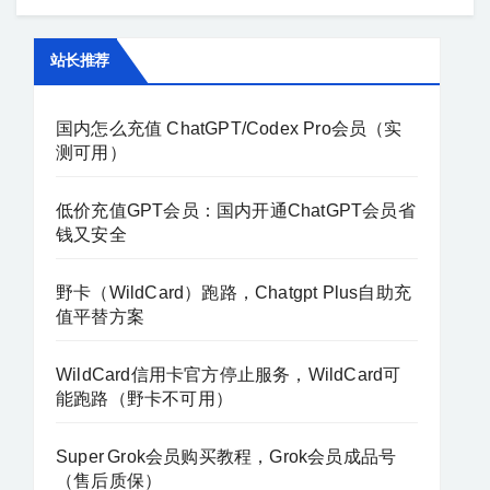
轻松实现从写实风格到抽象艺术的多种效
plus、pro会员开放。 优先体验新功能：如最
见的操作行为，用户应当特别注意： 网络环
果。 一、MidJourney国内能不能直接使用？
新语音对话、摄像头识别等，均向会员提前
境不稳定或使用代理使用代理或虚拟私人网
站长推荐
MidJourney国内能不能用？...
开放。 二、如何开通ChatGPT会员？保姆级
络（VPN）访问Claude平台，可能会导致平
教程 由于OpenAI暂未对中国用户开放直接支
台识别出账号来自异常网络环境，这样的行
国内怎么充值 ChatGPT/Codex Pro会员（实
付通道，以下为通过虚拟信用卡和支付宝的
为可能引发封号。如果不必要，尽量避免使
测可用）
完整开通流程： WildCard虚拟信用卡的开卡
用不稳定的网络环境登录平台。 频繁更换IP
流程简单明了，用户可以通过以下步骤快速
低价充值GPT会员：国内开通ChatGPT会员省
地址频繁更换IP地址或使用不明设备访问
钱又安全
完成申请并开始使用： 开卡地址：
Claude平台，容易被判定为异常行为，平台
WildCard...
可能认为该账号有滥用行为，从而封禁账
野卡（WildCard）跑路，Chatgpt Plus自助充
号。 高频率的请求操作在短时间内频繁请求
值平替方案
Claude接口，尤其是在没有合理理由的情况
WildCard信用卡官方停止服务，WildCard可
下（如短时间内发起多个API请求），可能被
能跑路（野卡不可用）
系统判定为滥用操作，导致封号。 账号注册
信息不准确如果在注册过程中提供虚假信
Super Grok会员购买教程，Grok会员成品号
息，尤其是与支付相关的账户信息，平台有
（售后质保）