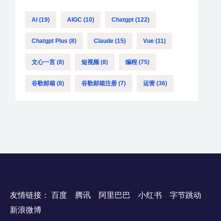
的网络环境访问Claude平台。 准确填写账号
AI
(19)
AIGC
(10)
Chatgpt
(122)
信息在注册Claude账号时，确保提供准确和
真实的信息，尤其是邮箱、联系方式等信
Chatgpt Plus
(8)
Claude
(15)
Vue
(11)
息，以免因为虚假信息导致账号封禁。 合理
文心一言
(8)
短视频
(8)
编程
(75)
使用账号如果你是企业用户，避免将个人账
户用于大规模的商业行为。对于多个账号的
谷歌邮箱
(8)
谷歌邮箱注册
(7)
运营
(36)
使用，务必遵守平台的多账户管理规定。 及
时处理封号问题如果账号遭遇封禁，及时联
系Claude平台客服，了解封号原因并提供必
要的证明材料。根据平台的审核机制，可能
会有解封的机会。 如需Claude会员成品号可
联系客服微信（wsxx1415），提供账号质
保，Claude官方会员成品号180RMB。
友情链接：
百度
腾讯
阿里巴巴
小红书
字节跳动
新浪微博