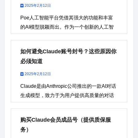
2025年2月12日
Poe人工智能平台凭借其强大的功能和丰富
的AI模型脱颖而出。作为一个创新的人工智
能平台，Poe不仅满足了各类开发者和研究
人员的需求，还为企业和个人提供了前沿的
如何避免Claude账号封号？这些原因你
AI技术支持。本文将全面介绍Poe人工智能平
必须知道
台的特点、热门模型以及平台优势，帮助您
深入了解这一平台。 一、Poe人工智能平
2025年2月12日
台：AI技术的集大成者 Poe人工智能平台
Claude是由Anthropic公司推出的一款AI对话
（Platform...
生成模型，致力于为用户提供高质量的对话
体验。凭借其强大的推理能力和自然的语言
生成，Claude已成为许多用户进行创作、研
购买Claude会员成品号（提供质保服
究和工作沟通的首选工具。Claude平台支持
务）
多种功能，如自动生成文本、编程辅助、知