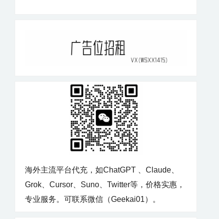
可能会根据其审核机制暂停或封禁账号。
（这就是为什么很多人升级了会员之后被封
的原因） 三、如何避免Claude封号？ 了解了
导致Claude封号的常见原因和操作后，接下
来，我们将讨论如何避免Claude封号的措
施。以下几点可以有效帮助用户减少封号风
险： 遵守平台使用协议在使用Claude时，务
必仔细阅读并遵守平台的使用条款和社区准
则。避免发布任何不当内容，确保生成的内
容符合平台的要求。 避免滥用API对于API调
用，务必合理安排请求频率，不要进行不必
海外主流平台代充，如ChatGPT 、Claude、
要的过度请求。遵循平台的接口调用规范，
Grok、Cursor、Suno、Twitter等，价格实惠，
避免因过度请求被封号。 保持网络环境稳定
专业服务。可联系微信（Geekai01）。
尽量避免使用代理、VPN或频繁更换IP地
址。如果遇到网络问题，优先选择使用稳定