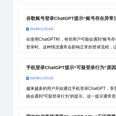
隐藏费用，用户可以完全掌握自己的支付成本。 多
行身份验证时可能会因时间不匹配而拒绝连接。 
过程中需要注意的事项，以及常见的FAQ，希望帮
张虚拟卡，便于不同用途的分离管理，如购物卡
确，进而影响与服务器的通信。 网络同步问题：
一、什么是ChatGPT账号？ ChatGPT账号是用
明度。 三、WildCard虚拟信用卡的常见使用场景
谷歌账号登录ChatGPT提示“账号存在异常
与真实时间存在偏差。 设备软件问题：手机操作
注册并登录到ChatGPT账号，用户可以与AI
财管理、在线支付、订阅服务等各类支付需求的理
置异常，进而影响应用程序的正常运行。 二、如何
ChatGPT在多种领域中得到广泛应用，包括客
2024年11月14日
充值ChatGPT、Netflix等，WildCard
解决“请确保您的设备的日期和时间设置正确”这
个ChatGPT账号对于提升个人或企业的工作效率具
ChatGPT...
在使用ChatGPT时，有些用户可能会遇到“账号存
1....
请ChatGPT账号时，用户需要提供一个有效的
登录时。这种情况通常会影响正常的登录流程，让用
为账户的重要联络方式。常见的支持邮箱类型包括：
会出现这一提示，以及如何解决和避免类似问题。 
于大多数国内用户。 Outlook：微软提供的邮箱，
繁的登录尝试如果您在短时间内多次尝试登录Chat
手机登录ChatGPT提示“可疑登录行为”原
系统可能会将这些尝试视为异常活动。这是因为
盗或账号被用于未经授权的操作。 IP地址或设
2024年11月12日
备（比如在多个国家或地区之间切换），Googl
越来越多的用户开始通过手机登录ChatGPT，
地址发生变化时，Google可能认为您的账号存
能会遇到“可疑登录行为”的提示。这一提示通常
人。 未通过谷歌验证或登录历史问题如果您尚未通
暂时无法正常使用账户。本文将详细探讨这一提
（比如账号被暂时锁定或需要恢复），系统可能
效解决这一问题，保证账号的安全。 一、为什么会