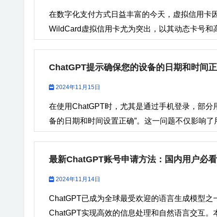
在数字化支付方式日益丰富的今天，虚拟信用卡
WildCard虚拟信用卡尤为突出，以其动态卡号和
底有多安全？它能带来哪些独特优势？具体在哪
带您深入了解WildCard虚拟信用卡的各方面
ChatGPT提示确保您的设备的日期和时间
WildCard虚拟信用卡安全性详解 安全性是Wi
问题。WildCard虚拟信用卡通过以下方式，
2024年11月15日
需求设置交易限额，确保即使发生风险，损失也
在使用ChatGPT时，尤其是通过手机登录，部
付操作。 国内实体公司运营WildCard虚拟
备的日期和时间设置正确”。这一问题不仅影响了用
并运营。 隐私保护WildCard虚拟信用卡不
务。本文将深入分析该错误的原因，并提供有效的
种匿名化特性尤其适合希望保护隐私的用户。 二、Wil
述：“出错了。请确保您设备的日期和时间设置正
最新ChatGPT账号申请方法：国内用户必看
不仅在安全性上表现出色，还具备众多独特优势，
一、错误提示的原因 该错误提示的根本原因与手机
无需等待邮寄，在线即可完成卡片申请和激活操作
服务通常依赖于准确的时间同步机制来确保用户
2024年11月14日
WildCard虚拟信用卡可用于全球数百家电商和支
时间设置不正确，系统会认为设备的认证请求存在
ChatGPT已成为全球最受欢迎的语言生成模型
支付工具，让用户随时随地完成支付操作。 费用透
下几点： 设备的日期和时间不准确：如果手机设备
ChatGPT实现高效的信息处理和自然语言交互。