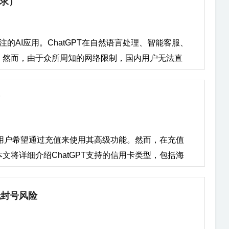
要求）
用情况如果您和他人共享Google账号，可能会触发
护用户账号安全。以下是几种常见的导致此提示的原
滥用的风险，Google系统会自动加强账号的安全
进一步的尝试，请与管理员联系”。 1....
在异常活动”的问题？ （1）验证您的身份当您尝试登
关注的AI应用。ChatGPT在自然语言处理、智能客服、
进行身份验证。最常见的验证方式是输入一个有效的
。然而，由于众所周知的网络限制，国内用户无法直
法识别您的手机信息，您需要提供一个有效的海外手
拿大、英国等国家的手机号）。 输入该手机号并等待
后您就能重新尝试登录ChatGPT。 （2）使用谷歌账
账号（纯手工服务，无封号风险） 如果您的账号因为异
的选项。在这种情况下，您可以按照Google的账号恢
复后，您应该可以顺利登录ChatGPT。 最好不要
的用户希望通过充值来使用其高级功能。然而，在充值
单独注册个ChatGPT账号
将详细介绍ChatGPT支持的信用卡类型，包括海
注意事项，帮助用户顺利完成充值。 一、ChatGPT
无封号风险