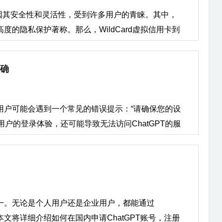
因其安全性和灵活性，受到许多用户的青睐。其中，
高度的隐私保护著称。那么，WildCard虚拟信用卡到
些场景中可以使用？以及如何快速申请开卡？本文将
特点，帮助您更加自信地使用这一新型支付工具。 一、
正确
ldCard虚拟信用卡的一大核心卖点，也是用户最为关心的
确保用户支付信息的高度安全： 交易限额设定用户可根据
会控制在可接受的范围内。特别适用于较大金额的支
分用户可能会遇到一个常见的错误提示：“请确保您的设
信用卡是国内实体公司（广州壁虎信息科技有限公司）开发
户的登录体验，还可能导致无法访问ChatGPT的服
绑定用户真实身份信息，进一步降低身份信息被盗风险。这
解决方案，帮助用户轻松修复这一问题。 错误描
dCard信用卡的独特优势 WildCard虚拟信用卡
确并且互联网连接稳定，然后重新启动应用并重试。”
提升了用户的支付体验。 灵活便捷开卡流程简便，
设备的日期和时间设置有关。ChatGPT及其他在线
，非常适合急需支付的用户。 支持全球支付
的身份验证和数据传输的安全性。如果设备的日期和
付平台，适用于亚马逊、eBay等购物平台及PayPal等
异常，从而触发错误提示。 具体原因可以归结为以
之一。无论是个人用户还是企业用户，都能通过
明WildCard虚拟信用卡的费用结构清晰，无额外的
上的日期和时间设置错误，ChatGPT的服务器在进
本文将详细介绍如何在国内申请ChatGPT账号，注册