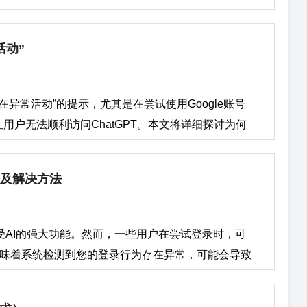
卡管理WildCard虚拟信用卡支持一个账户内创建多
时区设置问题：时区设置错误也会导致时间显示不正
助有兴趣使用ChatGPT的用户顺利完成账号申请。
、订阅卡、商务卡等，提升了账户的灵活性和财务透
某些手机可能未与网络时间同步，导致设备本地时间
户访问OpenAI提供的ChatGPT模型服务的关键。通过
 WildCard虚拟信用卡的广泛适用性使其成为用户理
活动”
系统中的某些bug或配置问题可能导致日期和时间设
进行对话、获取高质量的文本生成、智能回复等服务。
想选择。以下是几个典型的应用场景： 订阅服务：
解决手机登录ChatGPT时的日期和时间设置错误 要
服、内容创作、编程助手、学术研究等，因此，拥有一
虚拟信用卡支持全球范围内的订阅服务，非常适合支付
一错误提示，您可以按照以下步骤进行排查和修复：
有重要意义。 二、ChatGPT账号支持的邮箱 在申
在异常活动”的提示，尤其是在尝试使用Google账号
电子邮件地址。这个邮箱不仅用于账户的注册，还会作
户无法顺利访问ChatGPT。本文将详细探讨为何
 Gmail：这是最常用的注册邮箱类型，尤其适用
一、为什么会出现“账号存在异常活动”的提示？ 频
许多企业用户会选择此邮箱进行注册。 Yahoo...
GPT，特别是使用Google账号登录时，谷歌的安全
因及解决方法
频繁的登录尝试可能会被误判为恶意行为，如账号被
备变动较大如果您的登录请求来自不同的地理位置或设
e的安全机制可能会检测到异常活动。尤其是当您的IP
享受AI的强大功能。然而，一些用户在尝试登录时，可
在安全风险，因此要求验证身份以确认您是账号的持有
意味着系统检测到您的登录行为存在异常，可能会导致
过Google账号的身份验证，或者有过某些历史问题
示的原因，并提供解决方案和注意事项，帮助用户有
会在登录时提示异常活动。这种情况通常需要通过验
出现“可疑登录行为”提示？ “可疑登录行为”提示一般