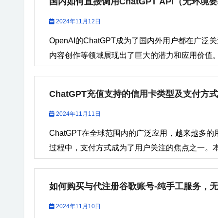
国内如何直接调用ChatGPT API（无环境
证身份或进一步的安全检查来解决。 共享账号的使
由ChatGPT后台的安全系统自动触发，旨在保
系统的异常活动警告。共享账号增加了账号被盗用或
因： 错误描述：“我们检测到可疑的登录行为，将阻止
2024年11月12日
保护，导致出现这种提示。 二、如何解决“账号存
OpenAI的ChatGPT成为了国内外用户都在广泛
录并看到异常活动的提示时，通常系统会要求您
内容创作等领域展现出了巨大的潜力和应用价值
手机号码。如果您没有绑定手机号，或者系统无
接调用OpenAI的ChatGPT...
机号。 选择一个常见的海外手机号（如美国、加
Google发送验证代码。 输入验证码完成验证，之
ChatGPT充值支持的信用卡类型及支付方式
号恢复功能 代注册谷歌账号|代注册ChatGPT
2024年11月11日
常活动被暂时锁定，Google通常会提供恢复账号
复流程进行操作，证明您是该账号的合法拥有者。恢
ChatGPT在全球范围内的广泛应用，越来越多
直接使用谷歌账号关联登录ChatGPT，用谷歌账号
过程中，支付方式成为了用户关注的焦点之一。本文
外Visa卡和虚拟信用卡的使用方式，以及使用时的
支持的信用卡类型 1....
如何购买与代注册谷歌账号-纯手工服务，
2024年11月10日