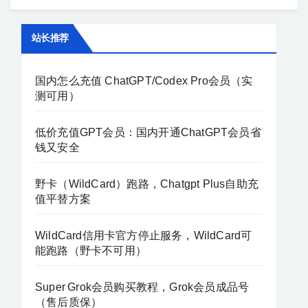
在不同地区频繁切换登录，可能被系统识别
为可疑行为。（VPN代理频繁更换） 这些措
站长推荐
施都是为了保护用户账户安全，防止恶意用
户试图入侵。 如需代注册GPT帐号、代充
国内怎么充值 ChatGPT/Codex Pro会员（实
值...
测可用）
低价充值GPT会员：国内开通ChatGPT会员省
钱又安全
野卡（WildCard）跑路，Chatgpt Plus自助充
值平替方案
WildCard信用卡官方停止服务，WildCard可
能跑路（野卡不可用）
Super Grok会员购买教程，Grok会员成品号
（售后质保）