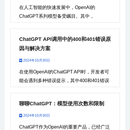
在人工智能的快速发展中，OpenAI的
ChatGPT系列模型备受瞩目。其中，
ChatGPT-3.5和ChatGPT-4.0是两款重要的版
本。本文将详细比较这两者之间的区别，包
ChatGPT API调用中的400和401错误原
括参数、功能以及调用插件或扩展功能的不
因与解决方案
同，并通过具体实例进行说明。 如需代注册
GPT帐号、代充值...
2024年10月30日
在使用OpenAI的ChatGPT API时，开发者可
能会遇到多种错误提示，其中400和401错误
是最常见的两种。了解这些错误的成因及其
解决方法，对于提高开发效率和优化用户体
聊聊ChatGPT：模型使用次数和限制
验至关重要。 如需代注册GPT帐号、代充
值...
2024年10月30日
ChatGPT作为OpenAI的重要产品，已经广泛