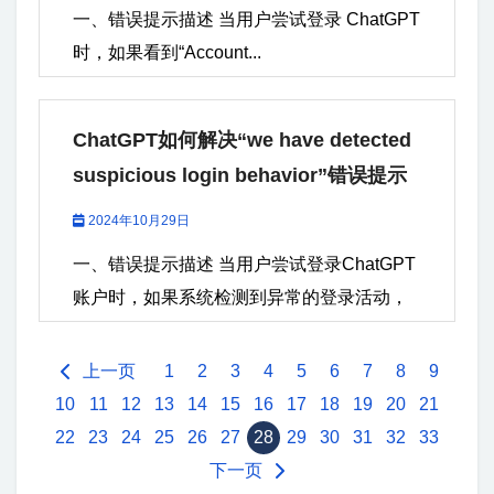
一、错误提示描述 当用户尝试登录 ChatGPT
时，如果看到“Account...
ChatGPT如何解决“we have detected
suspicious login behavior”错误提示
2024年10月29日
一、错误提示描述 当用户尝试登录ChatGPT
账户时，如果系统检测到异常的登录活动，
就会触发上述错误提示。这种警告是安全机
制的一部分，旨在保护用户的账户不被未经
上一页
1
2
3
4
5
6
7
8
9
授权的访问。此类可疑行为可能包括： 频繁
10
11
12
13
14
15
16
17
18
19
20
21
的登录尝试：短时间内输入错误密码的次数
22
23
24
25
26
27
28
29
30
31
32
33
过多。 来自不同地理位置的登录请求：用户
下一页