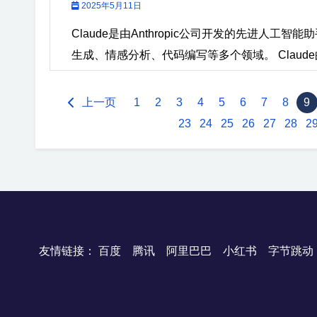
2025年5月11日
Claude是由Anthropic公司开发的先进人
生成、情感分析、代码编写等多个领域。 Claude的Pr
上一页
1
2
3
4
5
6
7
8
9
23
24
25
26
27
28
2
友情链接：
百度
腾讯
阿里巴巴
小红书
字节跳动