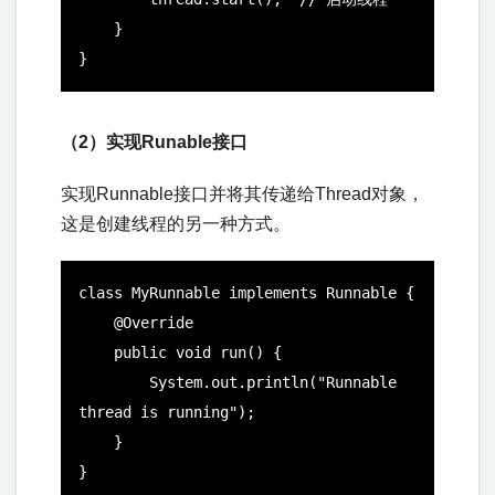
    }

}
（2）实现Runable接口
实现Runnable接口并将其传递给Thread对象，
这是创建线程的另一种方式。
class MyRunnable implements Runnable {

    @Override

    public void run() {

        System.out.println("Runnable 
thread is running");

    }

}
