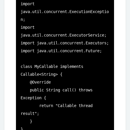
import 
java.util.concurrent.ExecutionExceptio
n;

import 
java.util.concurrent.ExecutorService;

import java.util.concurrent.Executors;

import java.util.concurrent.Future;

class MyCallable implements 
Callable<String> {

    @Override

    public String call() throws 
Exception {

        return "Callable thread 
result";

    }

}
