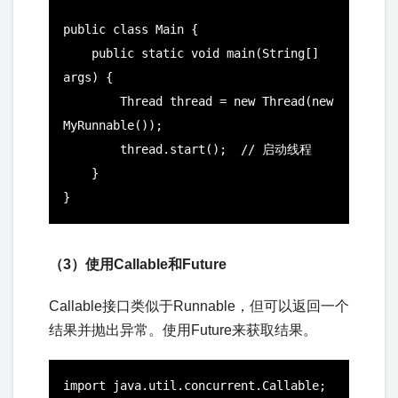
public class Main {

    public static void main(String[] 
args) {

        Thread thread = new Thread(new 
MyRunnable());

        thread.start();  // 启动线程

    }

}
（3）使用Callable和Future
Callable接口类似于Runnable，但可以返回一个
结果并抛出异常。使用Future来获取结果。
import java.util.concurrent.Callable;
