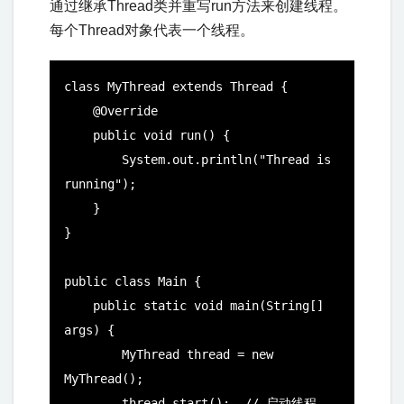
通过继承Thread类并重写run方法来创建线程。
每个Thread对象代表一个线程。
class MyThread extends Thread {

    @Override

    public void run() {

        System.out.println("Thread is 
running");

    }

}

public class Main {

    public static void main(String[] 
args) {

        MyThread thread = new 
MyThread();

        thread.start();  // 启动线程
