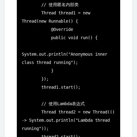
        // 使用匿名内部类

        Thread thread1 = new 
Thread(new Runnable() {

            @Override

            public void run() {

System.out.println("Anonymous inner 
class thread running");

            }

        });

        thread1.start();

        // 使用Lambda表达式

        Thread thread2 = new Thread(() 
-> System.out.println("Lambda thread 
running"));

        thread2.start();
