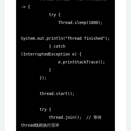
-> {

            try {

                Thread.sleep(1000);

System.out.println("Thread finished");

            } catch 
(InterruptedException e) {

                e.printStackTrace();

            }

        });

        thread.start();

        try {

            thread.join();  // 等待
thread线程执行完毕
