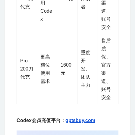
用
渠
代充
者
Code
道、
x
账号
安全
售后
质
重度
更高
保、
Pro
开
档位
1600
官方
200刀
发、
使用
元
渠
代充
团队
需求
道、
主力
账号
安全
Codex会员充值平台：
gptsbuy.com