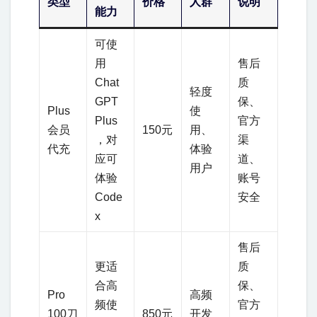
类型
价格
人群
说明
能力
可使
用
售后
Chat
质
轻度
GPT
保、
Plus
使
Plus
官方
会员
150元
用、
，对
渠
代充
体验
应可
道、
用户
体验
账号
Code
安全
x
售后
更适
质
合高
保、
Pro
高频
频使
官方
100刀
850元
开发