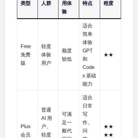
类型
人群
用体
特点
程度
验
适合
简单
体验
Free
轻度
额度
GPT
免费
体验
★★
较低
和
版
用户
Code
x 基础
能力
适合
日常
普通
可满
写
AI 用
足一
作、
Plus
户、
★★
般代
问
会员
轻度
★★