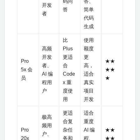
码问
答、
开发
答
简单
者
代码
生成
比
使用
高频
Plus
额度
开发
更适
更
Pro
★★
者、
合
高，
5x 会
★★
AI 编
Code
适合
员
★
程用
x 重
真实
户
度使
项目
用
开发
更适
适合
极高
合复
重度
频用
Pro
杂任
AI 编
★★
户、
20x
务和
程、
★★