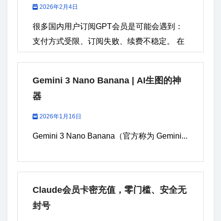
2026年2月4日
很多国内用户订阅GPT会员是可能会遇到：
支付方式受限、订阅失败、续费不稳定。 在
国内开通GPT会员，可能出现如下情况： 绑
卡失败（银行卡/地区/风控等原因） 订阅反复
Gemini 3 Nano Banana | AI生图的神
失败或扣款不成功 续费提醒不到位导致中断
器
不合法渠道，账号出现封号情况 一、GPT会
员充值平台 在国内订阅...
2026年1月16日
Gemini 3 Nano Banana（官方称为 Gemini...
Claude会员卡密充值，零门槛、安全无
封号