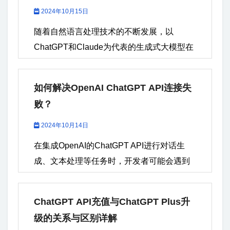
2024年10月15日
随着自然语言处理技术的不断发展，以
ChatGPT和Claude为代表的生成式大模型在
智能对话、内容生成、数据分析等方面展现
出了强大的潜力。本文将围绕Claude和
如何解决OpenAI ChatGPT API连接失
ChatGPT展开深入对比，分别从技术指标、
败？
功能特点以及用户体验等角度进行分析，旨
在帮助用户更好地选择适合自己需求的生成
2024年10月14日
式大模型工具。 如需代注册GPT帐号、代充
在集成OpenAI的ChatGPT API进行对话生
值...
成、文本处理等任务时，开发者可能会遇到
不同类型的网络连接错误，其中一个较为常
见的错误是“APIConnectionError”。这个错误
ChatGPT API充值与ChatGPT Plus升
通常意味着客户端在尝试连接到OpenAI的
级的关系与区别详解
API服务器时出现了问题，可能由于网络配