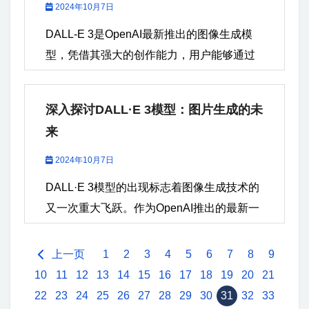
2024年10月7日
DALL-E 3是OpenAI最新推出的图像生成模
型，凭借其强大的创作能力，用户能够通过
简短的文本提示生成精美的图像。在使用
DALL-E...
深入探讨DALL·E 3模型：图片生成的未
来
2024年10月7日
DALL·E 3模型的出现标志着图像生成技术的
又一次重大飞跃。作为OpenAI推出的最新一
代图像生成模型，DALL·E...
上一页
1
2
3
4
5
6
7
8
9
10
11
12
13
14
15
16
17
18
19
20
21
22
23
24
25
26
27
28
29
30
31
32
33