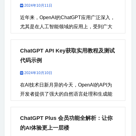
置、服务器状态或者代理设置不当而导致连
2024年10月11日
接失败。 如需代注册GPT帐号、代充值...
近年来，OpenAI的ChatGPT应用广泛深入，
尤其是在人工智能领域的应用上，受到广大
开发者和企业的欢迎。ChatGPT不仅提供了
API服务，支持灵活调用AI，还提供了Plus升
ChatGPT API Key获取实用教程及测试
级服务，以满足个人用户的高需求。本篇文
代码示例
章将深入探讨ChatGPT...
2024年10月10日
在AI技术日新月异的今天，OpenAI的API为
开发者提供了强大的自然语言处理和生成能
力，使ChatGPT的接入和应用变得更加便
捷。本文将全面介绍如何获取OpenAI...
ChatGPT Plus 会员功能全解析：让你
的AI体验更上一层楼